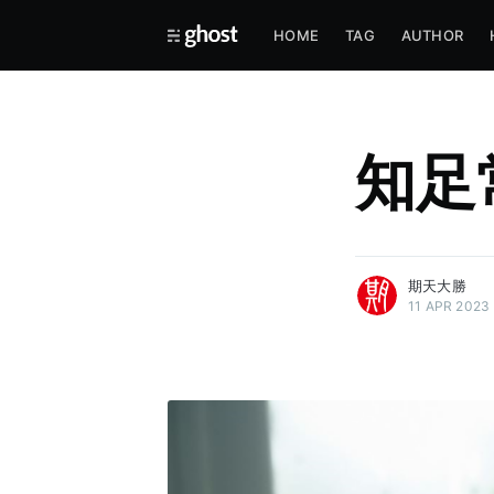
HOME
TAG
AUTHOR
知足
more posts
期天大勝
11 APR 2023