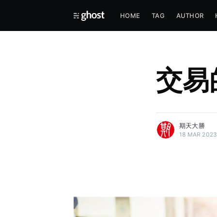
HOME
TAG
AUTHOR
交易
more posts
期天大勝
18 MAR 202