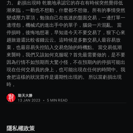
力。 虧損出現時 乾脆地承認它的存在有時候突然覺得低
潮來臨，一動也不想動，什麼都不想做。所有的事情突然
變成壓力罩頂，勉強自己在低迷的盤面交易，一邊打單一
邊埋怨，機械式的進出手中的單子，腦袋一片混亂。 當
停損時，後悔地想著，早知道今天不要交易了，狠下心來
趟旅遊還比較省錢云云。這時候是多數交易人最容易放
棄，也最容易失控陷入交易危險的時機點。 當交易低潮
來襲時，我們又該如何克服呢？首先最需要做的，是不要
因為行情不如預期而大驚小怪，不在預期內的停損可能出
現在任何交易員的身上，也可能出現在任何的時間中。我
會把這樣的狀況當作是週期性出現的。 所以當虧損出現
時，
期天大勝
13 JAN 2023
•
5 MIN READ
隱私權政策