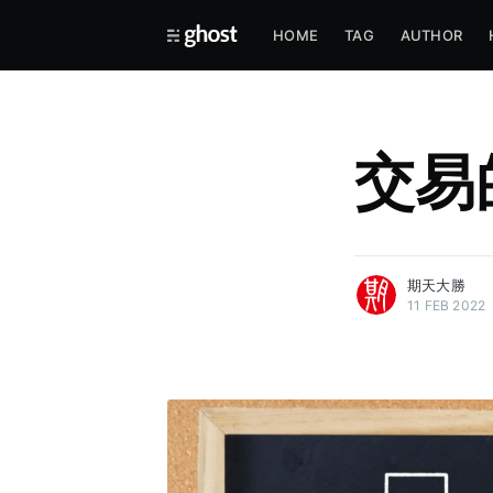
HOME
TAG
AUTHOR
交易
more posts
期天大勝
11 FEB 2022