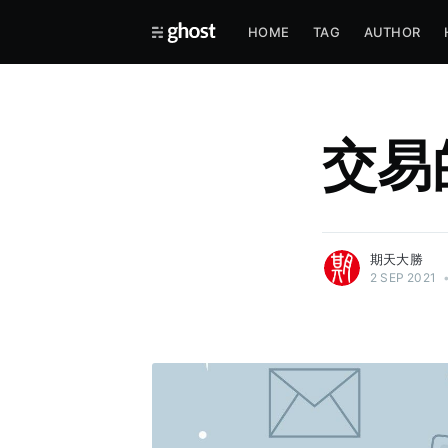
HOME
TAG
AUTHOR
交易
more posts
期天大勝
2 SEP 2021