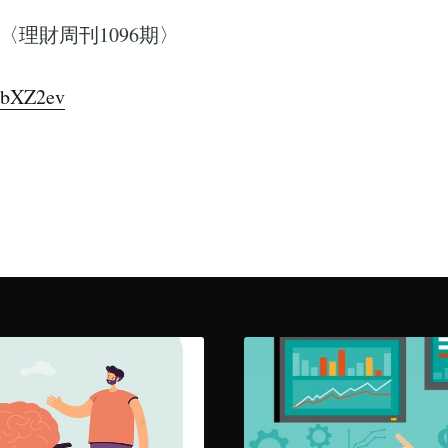
〈理財周刊1096期〉
c/bXZ2ev