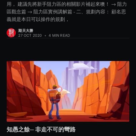
用， 建議先將新手阻力區的相關影片補起來噢！ → 阻力
區觀念篇 → 阻力區實例講解篇 - 二、規劃內容： 顧名思
義就是本日可以操作的規劃，
期天大勝
27 OCT 2020
•
4 MIN READ
知愚之餘─ 非走不可的彎路