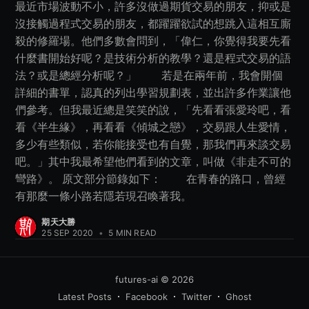
最近市場波動不小，許多沒做過期貨交易的朋友，抑或是
沒接觸過程式交易的朋友，都躍躍欲試的想跳入這相互廝
殺的修羅場。他們多數會問到，「偉仁，你覺得我要先看
什麼書開始好呢？是技術分析的教學？還是程式交易的語
法？或是總經分析呢？」 若是在兩年前，我會開個
詳細的書單，認真的列出學習規劃表，並出許多作業讓他
們參考。但我最近總是笑笑的說，「先看看張愛玲吧，看
看《半生緣》，再看看《傾城之戀》，交易跟人生愛情，
多少有些類似，若你能接受也有自覺，那我們再來談交易
吧。」其中我最希望他們看到的文章，叫做《非走不可的
彎路》。 原文部分節錄如下： 在青春的路口，曾經
有那麼一條小路若隱若現召喚著我。
期天大勝
25 SEP 2020
•
5 MIN READ
futures-ai
© 2026
Latest Posts
Facebook
Twitter
Ghost